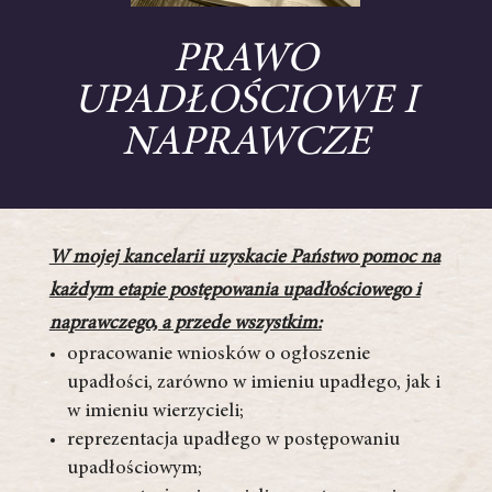
PRAWO
UPADŁOŚCIOWE I
NAPRAWCZE
W mojej kancelarii uzyskacie Państwo pomoc na
każdym etapie postępowania upadłościowego i
naprawczego, a przede wszystkim:
opracowanie wniosków o ogłoszenie
upadłości, zarówno w imieniu upadłego, jak i
w imieniu wierzycieli;
reprezentacja upadłego w postępowaniu
upadłościowym;