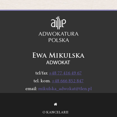
tel/fax
+48 77 416 49 67
tel. kom.
+48 666 852 847
email:
mikulska_adwokat@tlen.pl
O KANCELARII