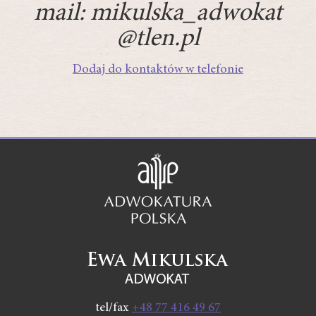
mail:
mikulska_adwokat
@tlen.pl
Dodaj do kontaktów w telefonie
tel/fax
+48 77 416 49 67