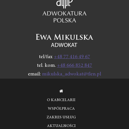
tel/fax
+48 77 416 49 67
tel. kom.
+48 666 852 847
email:
mikulska_adwokat@tlen.pl
O KANCELARII
WSPÓŁPRACA
ZAKRES USŁUG
AKTUALNOŚCI