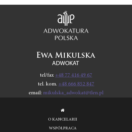
tel/fax
+48 77 416 49 67
tel. kom.
+48 666 852 847
email:
mikulska_adwokat@tlen.pl
O KANCELARII
WSPÓŁPRACA